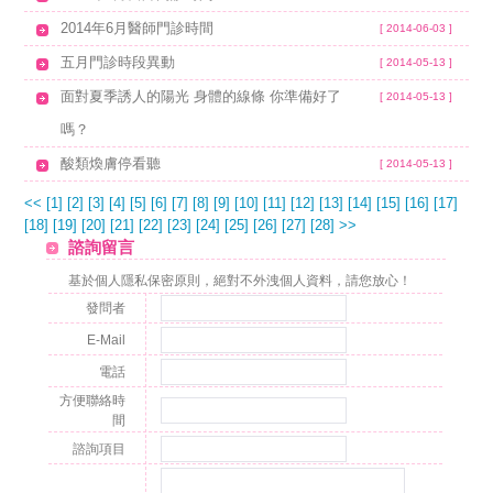
2014年6月醫師門診時間
[ 2014-06-03 ]
五月門診時段異動
[ 2014-05-13 ]
面對夏季誘人的陽光 身體的線條 你準備好了
[ 2014-05-13 ]
嗎？
酸類煥膚停看聽
[ 2014-05-13 ]
<<
[1]
[2]
[3]
[4]
[5]
[6]
[7]
[8]
[9]
[10]
[11]
[12]
[13]
[14]
[15]
[16]
[17]
[18]
[19]
[20]
[21]
[22]
[23]
[24]
[25]
[26]
[27]
[28]
>>