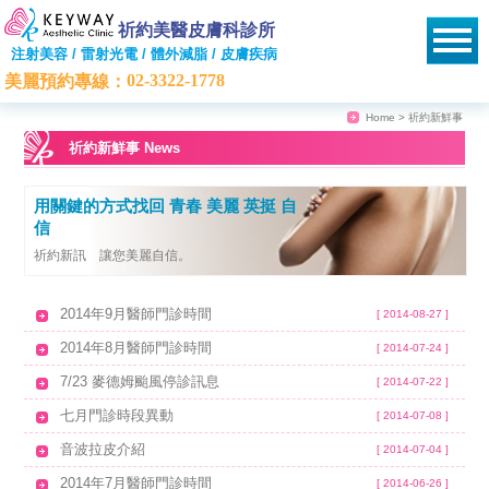
祈約美醫皮膚科診所
注射美容 / 雷射光電 / 體外減脂 / 皮膚疾病
02-3322-1778
美麗預約專線：
Home
> 祈約新鮮事
祈約新鮮事 News
用關鍵的方式找回 青春 美麗 英挺 自
信
祈約新訊 讓您美麗自信。
2014年9月醫師門診時間
[ 2014-08-27 ]
2014年8月醫師門診時間
[ 2014-07-24 ]
7/23 麥德姆颱風停診訊息
[ 2014-07-22 ]
七月門診時段異動
[ 2014-07-08 ]
音波拉皮介紹
[ 2014-07-04 ]
2014年7月醫師門診時間
[ 2014-06-26 ]