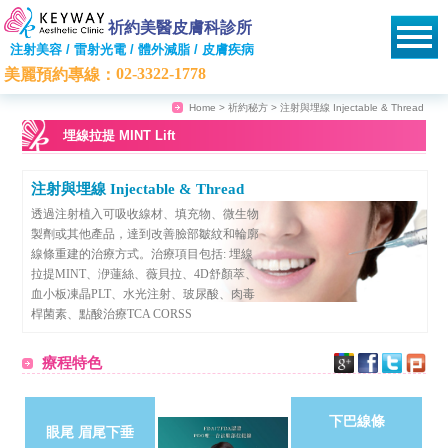
祈約美醫皮膚科診所
注射美容 / 雷射光電 / 體外減脂 / 皮膚疾病
02-3322-1778
美麗預約專線：
Home
>
祈約秘方
> 注射與埋線 Injectable & Thread
埋線拉提 MINT Lift
注射與埋線 Injectable & Thread
透過注射植入可吸收線材、填充物、微生物
製劑或其他產品，達到改善臉部皺紋和輪廓
線條重建的治療方式。治療項目包括: 埋線
拉提MINT、洢蓮絲、薇貝拉、4D舒顏萃、
血小板凍晶PLT、水光注射、玻尿酸、肉毒
桿菌素、點酸治療TCA CORSS
療程特色
下巴線條
眼尾 眉尾下垂