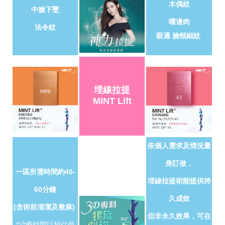
木偶紋
中臉下墜
嘴邊肉
法令紋
眼週 臉頰細紋
埋線拉提
MINT Lift
依個人需求及情況量
身訂做，
一區所需時間約40-
埋線拉提術能提供持
60分鐘
久成效
(含術前清潔及敷麻)
但非永久效果，可在
*治療時間以預估值