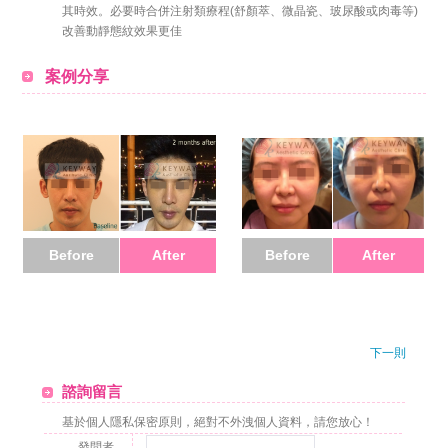
其時效。必要時合併注射類療程(舒顏萃、微晶瓷、玻尿酸或肉毒等)
改善動靜態紋效果更佳
案例分享
Before
After
Before
After
下一則