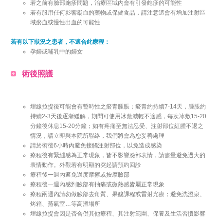
若之前有臉部皰疹問題，治療區域內會有引發皰疹的可能性
若有服用任何影響凝血的藥物或保健食品，請注意這會有增加注射區
域瘀血或慢性出血的可能性
若有以下狀況之患者，不適合此療程：
孕婦或哺乳中的婦女
術後照護
埋線拉提後可能會有暫時性之瘀青腫脹；瘀青約持續7-14天，腫脹約
持續2-3天後逐漸緩解，期間可使用冰敷減輕不適感，每次冰敷15-20
分鐘後休息15-20分鐘；如有疼痛至無法忍受、注射部位紅腫不退之
情況，請立即與本院所聯絡，我們將會為您妥善處理
請於術後6小時內避免接觸注射部位，以免造成感染
療程後有緊繃感為正常現象，皆不影響臉部表情，請盡量避免過大的
表情動作。外觀若有明顯的突起請預約回診
療程後一週內避免過度摩擦或按摩臉部
療程後一週內感到臉部有抽痛或微熱感皆屬正常現象
療程兩週內請勿做臉部去角質、果酸課程或雷射光療；避免洗溫泉、
烤箱、蒸氣室…等高溫場所
埋線拉提會因是否合併其他療程、其注射範圍、保養及生活習慣影響