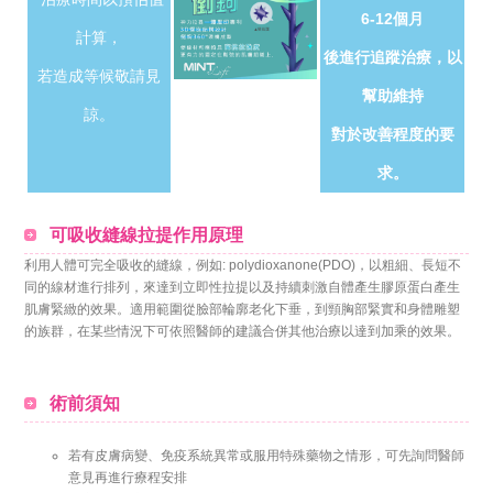
6-12個月
計算，
後進行追蹤治療，以
若造成等候敬請見
幫助維持
諒。
對於改善程度的要
求。
可吸收縫線拉提作用原理
利用人體可完全吸收的縫線，例如: polydioxanone(PDO)，以粗細、長短不
同的線材進行排列，來達到立即性拉提以及持續刺激自體產生膠原蛋白產生
肌膚緊緻的效果。適用範圍從臉部輪廓老化下垂，到頸胸部緊實和身體雕塑
的族群，在某些情況下可依照醫師的建議合併其他治療以達到加乘的效果。
術前須知
若有皮膚病變、免疫系統異常或服用特殊藥物之情形，可先詢問醫師
意見再進行療程安排